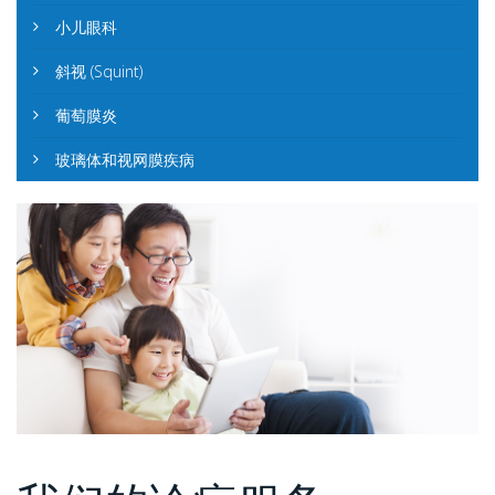
小儿眼科
斜视 (Squint)
葡萄膜炎
玻璃体和视网膜疾病