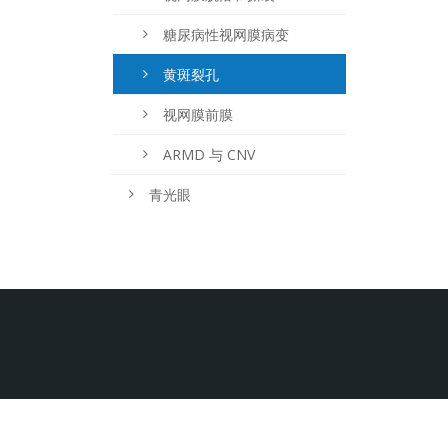
糖尿病性视网膜病变
黄斑裂孔
视网膜前膜
ARMD 与 CNV
青光眼