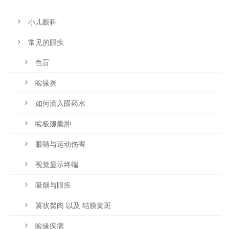
小儿眼科
常见的眼疾
色盲
睑缘炎
如何滴入眼药水
睑板腺囊肿
眼睛与运动伤害
视觉显示终端
吸烟与眼疾
翼状胬肉 以及 结膜黄斑
睑缘疾病