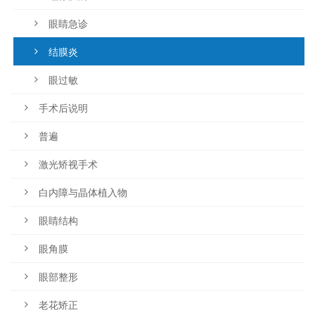
眼睛急诊
结膜炎
眼过敏
手术后说明
普遍
激光矫视手术
白内障与晶体植入物
眼睛结构
眼角膜
眼部整形
老花矫正