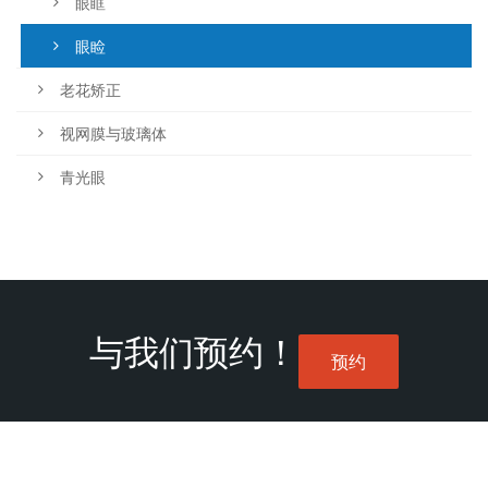
眼眶
眼睑
老花矫正
视网膜与玻璃体
青光眼
与我们预约！
预约