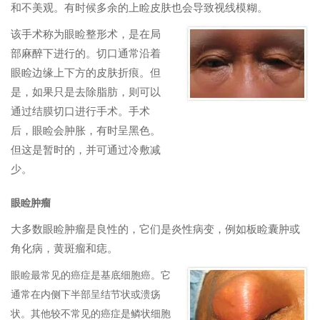
和不美观。有时候多余的上睑皮肤也会导致视线模糊。
该手术称为眼睑整形术，是在局
部麻醉下进行的。切口通常沿着
眼睑边缘上下方的皮肤折痕。但
是，如果只是去除脂肪，则可以
通过结膜切口进行手术。手术
后，眼睑会肿胀，有时呈黑色。
但这是暂时的，并可通过冷敷减
少。
眼睑肿瘤
大多数眼睑肿瘤是良性的，它们是炎性病变，例如板睑囊肿或
角化病，黄斑瘤和痣。
眼睑最常见的癌症是基底细胞癌。它
通常在内侧下半部呈结节状或溃疡
状。其他较不常见的癌症是鳞状细胞