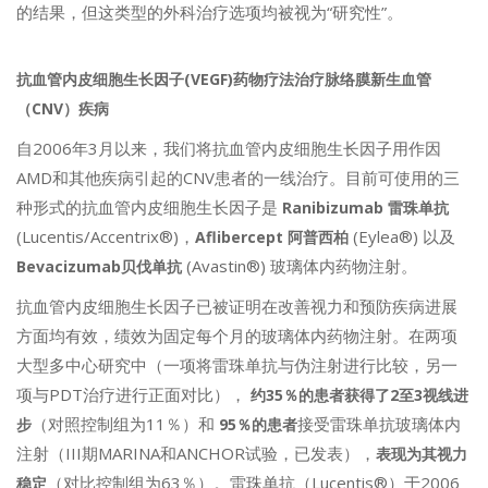
的结果，但这类型的外科治疗选项均被视为“研究性”。
抗血管内皮细胞生长因子(VEGF)药物疗法治疗脉络膜新生血管
（CNV）疾病
自2006年3月以来，我们将抗血管内皮细胞生长因子用作因
AMD和其他疾病引起的CNV患者的一线治疗。目前可使用的三
种形式的抗血管内皮细胞生长因子是
Ranibizumab
雷珠单抗
(Lucentis/Accentrix®)，
(Eylea®) 以及
Aflibercept
阿普西柏
(Avastin®) 玻璃体内药物注射。
Bevacizumab贝伐单抗
抗血管内皮细胞生长因子已被证明在改善视力和预防疾病进展
方面均有效，绩效为固定每个月的玻璃体内药物注射。在两项
大型多中心研究中（一项将雷珠单抗与伪注射进行比较，另一
项与PDT治疗进行正面对比），
约35％的患者获得了2至3视线进
（对照控制组为11％）和
接受雷珠单抗玻璃体内
步
95％的患者
注射（III期MARINA和ANCHOR试验，已发表），
表现为其视力
（对比控制组为63％）。雷珠单抗（Lucentis®）于2006
稳定