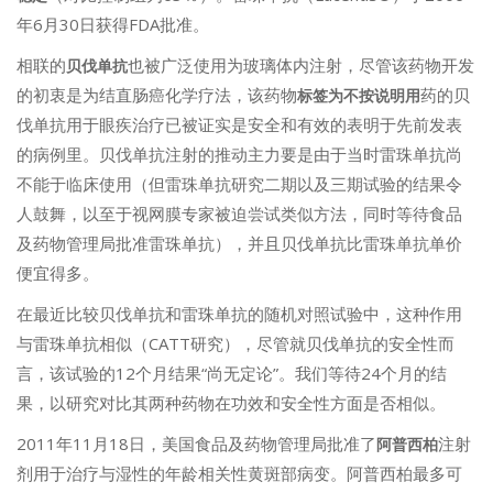
年6月30日获得FDA批准。
相联的
也被广泛使用为玻璃体内注射，尽管该药物开发
贝伐单抗
的初衷是为结直肠癌化学疗法，该药物
药的贝
标签为不按说明用
伐单抗用于眼疾治疗已被证实是安全和有效的表明于先前发表
的病例里。贝伐单抗注射的推动主力要是由于当时雷珠单抗尚
不能于临床使用（但雷珠单抗研究二期以及三期试验的结果令
人鼓舞，以至于视网膜专家被迫尝试类似方法，同时等待食品
及药物管理局批准雷珠单抗），并且贝伐单抗比雷珠单抗单价
便宜得多。
在最近比较贝伐单抗和雷珠单抗的随机对照试验中，这种作用
与雷珠单抗相似（CATT研究），尽管就贝伐单抗的安全性而
言，该试验的12个月结果“尚无定论”。我们等待24个月的结
果，以研究对比其两种药物在功效和安全性方面是否相似。
2011年11月18日，美国食品及药物管理局批准了
注射
阿普西柏
剂用于治疗与湿性的年龄相关性黄斑部病变。阿普西柏最多可