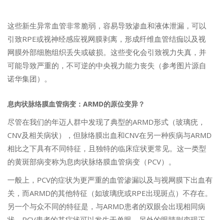
这些新生异常血管非常脆弱，容易导致渗血和液体泄漏，可以
引致RPE或视神经感应视网膜剥离，形成纤维血管结痂以及视
网膜外部细胞组织丢失或破损。这些变化会引致视力失真，并
可能导致严重的，不可逆的中央视力能力丧失（参考图片源自
诺华集团）。
息肉状脉络膜血管病变：ARMD的原位变异？
尽管在我们的年迈人群中发现了典型的ARMD形式（玻璃疣，
CNV及相关病状），但脉络膜出血和CNV在另一种疾病与ARMD
相比之下具有不同特征，且独特的临床症状更常见。这一类型
的黄斑部病变称为息肉状脉络膜血管病变（PCV）。
一般上，PCV的症状为更严重的血管渗漏以及与视网膜下出血有
关，而ARMD的其他特征（如玻璃疣或RPE出现斑点）不存在。
另一个与众不同的特征是，与ARMD患者的双眼会出现相同病
状，PCV患者的其症状可以发生于单眼，另外的眼睛则变现正