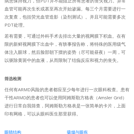
病患保持视力，但PDT并不能阻止所有患者的丧失视力。异常
血管可能再次生长或甚至再次开始渗漏。每三个月需要进行一
次复查，包括荧光血管造影（染剂测试）。并且可能需要多次
PDT处理。
若有需要，可通过外科手术去排出大量的视网膜下积血。在有
限的新鲜视网膜下出血中，有轶事报告称，将特殊的医用级气
体注入眼球，然后脸部朝下摆的姿势（尽可能昼夜）一周，可
以驱除黄斑中的血液，从而限制了结痂反应和视力的丧失。
筛选检测
任何有ARMD风险的患者都应至少每年进行一次眼科检查。患有
干性ARMD的患者也可以使用阿姆斯勒方格表（Amsler Grid）
进行日常自我筛查，阿姆斯勒方格表是一张简单的卡片，上面
印有网格，可以从眼科医生那里获得。
眼睛结构
吸烟与眼疾