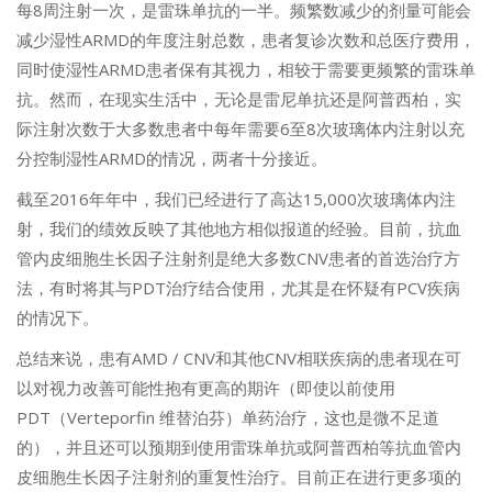
每8周注射一次，是雷珠单抗的一半。频繁数减少的剂量可能会
减少湿性ARMD的年度注射总数，患者复诊次数和总医疗费用，
同时使湿性ARMD患者保有其视力，相较于需要更频繁的雷珠单
抗。然而，在现实生活中，无论是雷尼单抗还是阿普西柏，实
际注射次数于大多数患者中每年需要6至8次玻璃体内注射以充
分控制湿性ARMD的情况，两者十分接近。
截至2016年年中，我们已经进行了高达15,000次玻璃体内注
射，我们的绩效反映了其他地方相似报道的经验。目前，抗血
管内皮细胞生长因子注射剂是绝大多数CNV患者的首选治疗方
法，有时将其与PDT治疗结合使用，尤其是在怀疑有PCV疾病
的情况下。
总结来说，患有AMD / CNV和其他CNV相联疾病的患者现在可
以对视力改善可能性抱有更高的期许（即使以前使用
PDT（Verteporfin 维替泊芬）单药治疗，这也是微不足道
的），并且还可以预期到使用雷珠单抗或阿普西柏等抗血管内
皮细胞生长因子注射剂的重复性治疗。目前正在进行更多项的