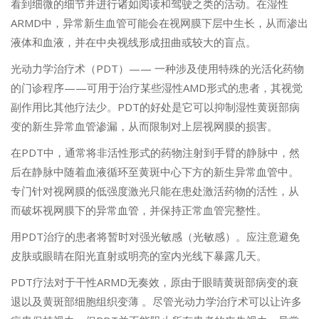
看到细微的细节并进行诸如阅读和驾驶之类的活动。在湿性
ARMD中，异常新生血管可能会在视网膜下层中生长，从而渗出
液体和血液，并在中央视线形成扭曲或较大的盲点。
光动力学治疗术（PDT）—— 一种涉及使用特殊的光活化药物
的门诊程序——可用于治疗某些湿性AMD形式的患者，其视觉
副作用比其他疗法少。PDT的好处是它可以抑制湿性黄斑部病
变的新生异常血管渗漏，从而限制对上层视网膜的损害。
在PDT中，通常将非活性形式的药物注射到手臂的静脉中，然
后在静脉中随着血液循环至黄斑中心下方的新生异常血管中。
专门针对视网膜的低强度激光只能在患处激活药物的活性，从
而破坏视网膜下的异常血管，并保持正常血管完整性。
用PDT治疗的患者将暂时对强光敏感（光敏感）。应注意避免
皮肤或眼睛在阳光直射或明亮的室内光线下暴露几天。
PDT疗法对于干性ARMD无奏效，原由于眼睛黄斑部病变的衰
退以及黄斑部细胞组织变薄 。尽管光动力学治疗术可以让许多