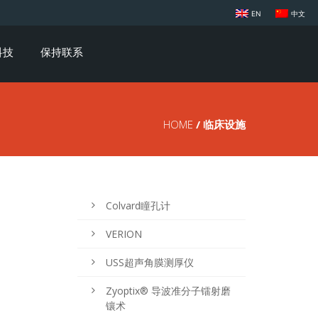
EN
中文
科技
保持联系
HOME
/ 临床设施
Colvard瞳孔计
VERION
USS超声角膜测厚仪
Zyoptix® 导波准分子镭射磨
镶术