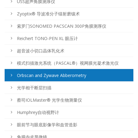
USS超声角膜测厚仪
Zyoptix® 导波准分子镭射磨镶术
索罗门SONOMED PACSCAN 300P角膜测厚仪
Reichert TONO-PEN XL 眼压计
超音波小切口晶体乳化术
模式扫描激光系统（PASCAL®）视网膜光凝术激光仪
Orbscan and Zywave Abberometry
光学相干断层扫描
蔡司IOLMaster® 光学生物测量仪
Humphrey自动视野计
眼前节与眼底影像学和血管造影
角膜内皮显微镜