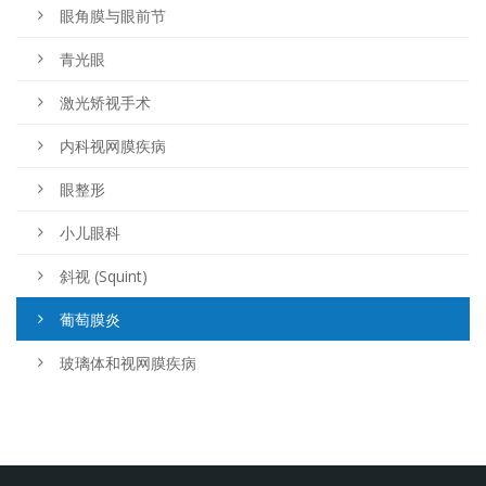
眼角膜与眼前节
青光眼
激光矫视手术
内科视网膜疾病
眼整形
小儿眼科
斜视 (Squint)
葡萄膜炎
玻璃体和视网膜疾病