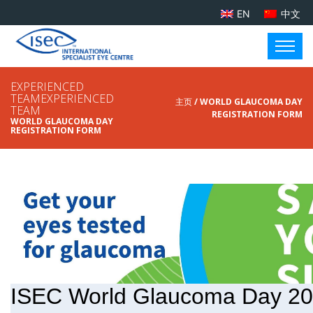
EN
中文
EXPERIENCED
TEAMEXPERIENCED
主页
/ WORLD GLAUCOMA DAY
TEAM
REGISTRATION FORM
WORLD GLAUCOMA DAY
REGISTRATION FORM