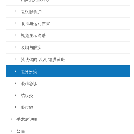
睑板腺囊肿
眼睛与运动伤害
视觉显示终端
吸烟与眼疾
翼状胬肉 以及 结膜黄斑
睑缘疾病
眼睛急诊
结膜炎
眼过敏
手术后说明
普遍