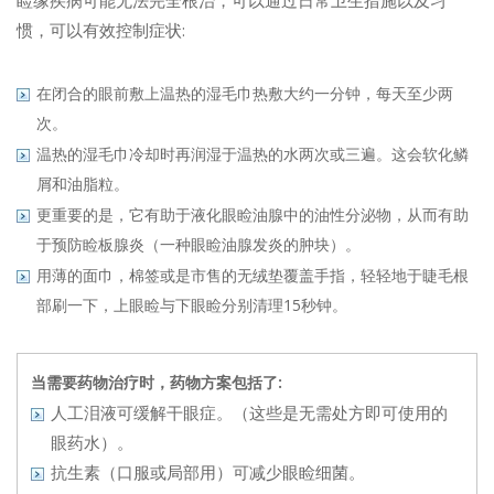
睑缘疾病可能无法完全根治，可以通过日常卫生措施以及习
惯，可以有效控制症状:
在闭合的眼前敷上温热的湿毛巾热敷大约一分钟，每天至少两
次。
温热的湿毛巾冷却时再润湿于温热的水两次或三遍。这会软化鳞
屑和油脂粒。
更重要的是，它有助于液化眼睑油腺中的油性分泌物，从而有助
于预防睑板腺炎（一种眼睑油腺发炎的肿块）。
用薄的面巾，棉签或是市售的无绒垫覆盖手指，轻轻地于睫毛根
部刷一下，上眼睑与下眼睑分别清理15秒钟。
当需要药物治疗时，药物方案包括了:
人工泪液可缓解干眼症。（这些是无需处方即可使用的
眼药水）。
抗生素（口服或局部用）可减少眼睑细菌。