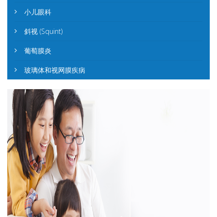
小儿眼科
斜视 (Squint)
葡萄膜炎
玻璃体和视网膜疾病