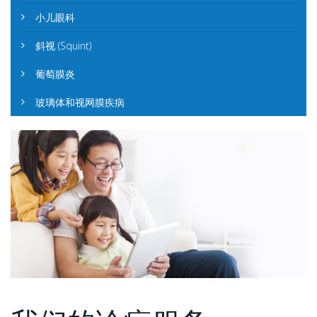
小儿眼科
斜视 (Squint)
葡萄膜炎
玻璃体和视网膜疾病