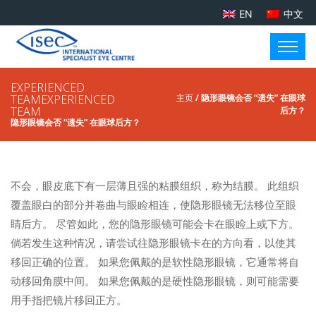
EN
中文
EXPERIENCED
TEAMEXPERIENCED
主页
/ 隐形眼镜会否 “遗失” 在眼球
TEAM
后方？
隐形眼镜会否 “遗失” 在眼球后方？
不会，眼皮底下有一层薄且强的粘膜组织，称为结膜。 此组织
覆盖眼白的部分并卷曲与眼睑相连，使隐形眼镜无法移位至眼
睛后方。 尽管如此，您的隐形眼镜可能会卡在眼睑上或下方。
倘若发生这种情况，请尝试往隐形眼镜卡在的方向看，以使其
移回正确的位置。 如果您佩戴的是软性隐形眼镜，它通常将自
动移回角膜中间。 如果您佩戴的是硬性隐形眼镜，则可能需要
用手指把镜片移回正方。