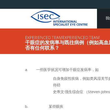
我
EXPERIENCED TEAMEXPERIENCED TEAM
干眼症的发病率与既往病例（例如高血
否有任何联系？
a.
一些医学状况可增加干眼症发病率，如
自身免疫性疾病，例如类风湿关节
停经
史蒂文·强生综合症 （Steven-Johns
b.
某些眼疾