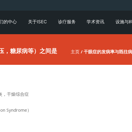
们的中心
关于ISEC
诊疗服务
学术资讯
设施与
压，糖尿病等）之间是
主页
/ 干眼症的发病率与既往
炎，干燥综合症
on Syndrome）