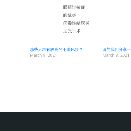
眼睛过敏症
睑缘炎
病毒性结膜炎
屈光手术
那些人群有较高的干眼风险？
请与我们分享干
March 9, 2021
March 9, 2021