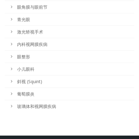
眼角膜与眼前节
青光眼
激光矫视手术
内科视网膜疾病
眼整形
小儿眼科
斜视 (Squint)
葡萄膜炎
玻璃体和视网膜疾病